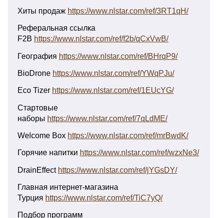
Хиты продаж
https://www.nlstar.com/ref/3RT1qH/
Реферальная ссылка
F2B
https://www.nlstar.com/ref/f2b/qCxVwB/
География
https://www.nlstar.com/ref/BHrqP9/
BioDrone
https://www.nlstar.com/ref/YWqPJu/
Eco Tizer
https://www.nlstar.com/ref/1EUcYG/
Стартовые
наборы
https://www.nlstar.com/ref/7qLdME/
Welcome Box
https://www.nlstar.com/ref/mrBwdK/
Горячие напитки
https://www.nlstar.com/ref/wzxNe3/
DrainEffect
https://www.nlstar.com/ref/jYGsDY/
Главная интернет-магазина
Турция
https://www.nlstar.com/ref/TiC7yQ/
Подбор программ