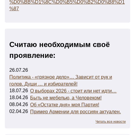
%D0%BB%D1%8C%D0%B5%D0%B2%D0%B8%D1
%87
Считаю необходимым своё
проявление:
26.07.26
Политика - «грязное дело»… Зависит от рук и
голов. Души … и избирателей!
18.07.26
О выборах 2026 - стоит или нет идти…
18.04.26
Быть не мебелью, а Человеком!
08.04.26
Об «Остатке дня» моя Партия!
02.04.26
Пример Армении для россиян актуален.
Читать все новости