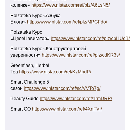
коленке»
https://www.nlstar.com/ref/plz/A6LsN5/
Polzateka Курс «Азбука
Блога»
https://www.nlstar.com/ref/plz/MPGFdo/
Polzateka Курс
«ЦелеНавигатор»
https://www.nlstar.com/ref/plz/cbHUcB/
Polzateka Курс «Конструктор твоей
уверенности»
https://www.nlstar.com/ref/plz/cdKR3s/
Greenflash, Herbal
Tea
https://www.nlstar.com/ref/KzMhdP/
Smart Challenge 5
сезон
https://www.nlstar.com/ref/sc/VVTo7g/
Beauty Guide
https://www.nlstar.com/ref/1rmDRP/
Smart GO
https://www.nlstar.com/ref/4XnFVi/