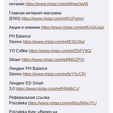
питания
https://www.nlstar.com/ref/mwQoAf/
Главная интернет-магазина
(ENG)
https://www.nlstar.com/ref/VzPqmy/
Акции и новинки
https://www.nlstar.com/ref/UvGUag/
PH Balance
Stones
https://www.nlstar.com/ref/ES6JAe/
YO Coffee
https://www.nlstar.com/ref/ZhFY8G/
Sklaer
https://www.nlstar.com/ref/jMGZPX/
Лендинг PH Balance
Stones
https://www.nlstar.com/ref/eYScCR/
Лендинг ED Smart
3,0
https://www.nlstar.com/ref/HWdbCz/
Реферальная ссылка
Polzateka
https://www.nlstar.com/ref/plz/WdyJYL/
Polzateka Курс «Видео на