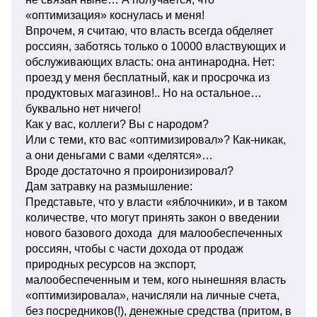
«оптимизация» коснулась и меня!
Впрочем, я считаю, что власть всегда обделяет
россиян, заботясь только о 10000 властвующих и
обслуживающих власть: она антинародна. Нет:
проезд у меня бесплатный, как и просрочка из
продуктовых магазинов!.. Но на остальное…
буквально нет ничего!
Как у вас, коллеги? Вы с народом?
Или с теми, кто вас «оптимизировал»? Как-никак,
а они деньгами с вами «делятся»…
Вроде достаточно я проиронизировал?
Дам затравку на размышление:
Представьте, что у власти «яблочники», и в таком
количестве, что могут принять закон о введении
нового базового дохода для малообеспеченных
россиян, чтобы с части дохода от продаж
природных ресурсов на экспорт,
малообеспеченным и тем, кого нынешняя власть
«оптимизировала», начисляли на личные счета,
без посредников(!), денежные средства (притом, в