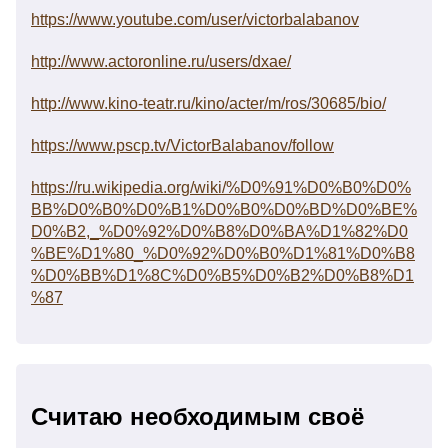
https://www.youtube.com/user/victorbalabanov
http://www.actoronline.ru/users/dxae/
http://www.kino-teatr.ru/kino/acter/m/ros/30685/bio/
https://www.pscp.tv/VictorBalabanov/follow
https://ru.wikipedia.org/wiki/%D0%91%D0%B0%D0%
BB%D0%B0%D0%B1%D0%B0%D0%BD%D0%BE%
D0%B2,_%D0%92%D0%B8%D0%BA%D1%82%D0
%BE%D1%80_%D0%92%D0%B0%D1%81%D0%B8
%D0%BB%D1%8C%D0%B5%D0%B2%D0%B8%D1
%87
Считаю необходимым своё