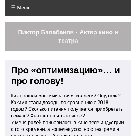
☰ Меню
Меню
Виктор Балабанов - Актер кино и
театра
Про «оптимизацию»… и
про голову!
Как прошла «оптимизация», коллеги? Ощутили?
Какими стали доходы по сравнению с 2018
годом? Сколько питания получается приобретать
сейчас? Хватает на что-то иное?
У меня ролей прибавилось в кино-теле индустрии
с того времени, а кошелёк усох, но с театрами я
не связан ныне… А получается, что