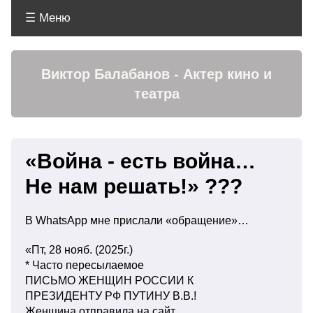
☰ Меню
Меню
Виктор Балабанов - Актер кино и
театра
«Война - есть война…
Не нам решать!» ???
В WhatsApp мне прислали «обращение»…
«Пт, 28 нояб. (2025г.)
* Часто пересылаемое
ПИСЬМО ЖЕНЩИН РОССИИ К
ПРЕЗИДЕНТУ РФ ПУТИНУ В.В.!
Женщина отправила на сайт