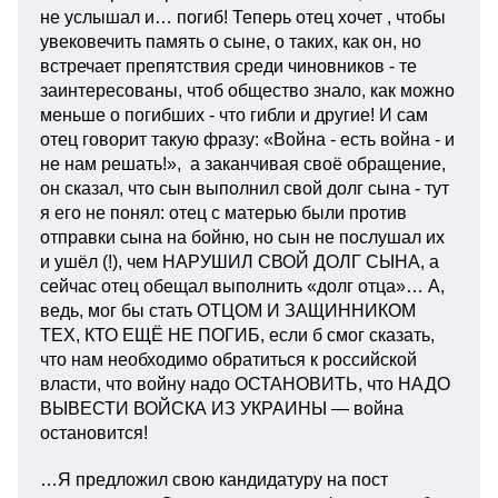
не услышал и… погиб! Теперь отец хочет , чтобы
увековечить память о сыне, о таких, как он, но
встречает препятствия среди чиновников - те
заинтересованы, чтоб общество знало, как можно
меньше о погибших - что гибли и другие! И сам
отец говорит такую фразу: «Война - есть война - и
не нам решать!», а заканчивая своё обращение,
он сказал, что сын выполнил свой долг сына - тут
я его не понял: отец с матерью были против
отправки сына на бойню, но сын не послушал их
и ушёл (!), чем НАРУШИЛ СВОЙ ДОЛГ СЫНА, а
сейчас отец обещал выполнить «долг отца»… А,
ведь, мог бы стать ОТЦОМ И ЗАЩИННИКОМ
ТЕХ, КТО ЕЩЁ НЕ ПОГИБ, если б смог сказать,
что нам необходимо обратиться к российской
власти, что войну надо ОСТАНОВИТЬ, что НАДО
ВЫВЕСТИ ВОЙСКА ИЗ УКРАИНЫ — война
остановится!
…Я предложил свою кандидатуру на пост