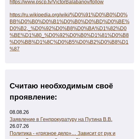
https://www.pscp.tv/VictorBalabanov/follow
https://ru.wikipedia.org/wiki/%D0%91%D0%B0%D0%
BB%D0%B0%D0%B1%D0%B0%D0%BD%D0%BE%
D0%B2,_%D0%92%D0%B8%D0%BA%D1%82%D0
%BE%D1%80_%D0%92%D0%B0%D1%81%D0%B8
%D0%BB%D1%8C%D0%B5%D0%B2%D0%B8%D1
%87
Считаю необходимым своё
проявление:
08.08.26
Заявление в Генпрокуратуру на Путина В.В.
26.07.26
Политика - «грязное дело»… Зависит от рук и