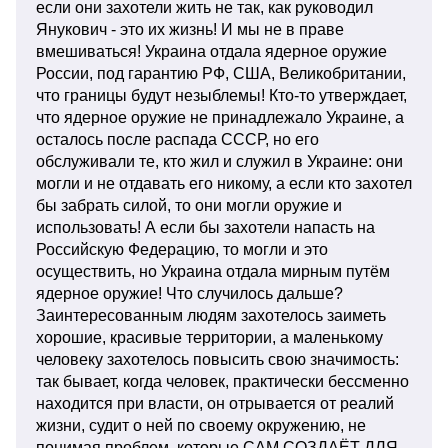
если они захотели жить не так, как руководил
Янукович - это их жизнь! И мы не в праве
вмешиваться! Украина отдала ядерное оружие
России, под гарантию РФ, США, Великобритании,
что границы будут незыблемы! Кто-то утверждает,
что ядерное оружие не принадлежало Украине, а
осталось после распада СССР, но его
обслуживали те, кто жил и служил в Украине: они
могли и не отдавать его никому, а если кто захотел
бы забрать силой, то они могли оружие и
использовать! А если бы захотели напасть на
Российскую Федерацию, то могли и это
осуществить, но Украина отдала мирным путём
ядерное оружие! Что случилось дальше?
Заинтересованным людям захотелось заиметь
хорошие, красивые территории, а маленькому
человеку захотелось повысить свою значимость:
так бывает, когда человек, практически бессменно
находится при власти, он отрывается от реалий
жизни, судит о ней по своему окружению, не
понимая проблем, которые САМ СОЗДАЁТ ДЛЯ