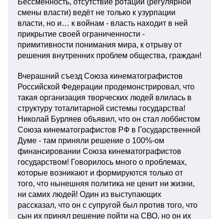
Бессменность, отсутствие ротации (регулярной
смены власти) ведёт не только к узурпации
власти, но и… к войнам - власть находит в ней
прикрытие своей ограниченности -
примитивности понимания мира, к отрыву от
решения внутренних проблем общества, граждан!
Вчерашний съезд Союза кинематографистов
Российской Федерации продемонстрировал, что
такая организация творческих людей влилась в
структуру тоталитарной системы государства!
Николай Бурляев объявил, что он стал лоббистом
Союза кинематографистов РФ в Государственной
Думе - там приняли решение о 100%-ом
финансировании Союза кинематографистов
государством! Говорилось много о проблемах,
которые возникают и формируются только от
того, что нынешняя политика не ценит ни жизни,
ни самих людей! Один из выступающих
рассказал, что он с супругой был против того, что
сын их принял решение пойти на СВО, но он их